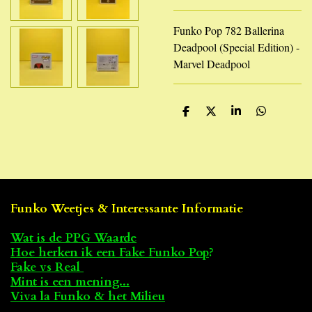
Funko Pop 782 Ballerina
Deadpool (Special Edition) -
Marvel Deadpool
D
D
S
D
e
e
h
e
l
e
a
l
e
l
r
e
n
e
n
Funko Weetjes & Interessante Informatie
Wat is de PPG Waarde
Hoe herken ik een Fake Funko Pop
?
Fake vs Real
Mint is een mening...
Viva la Funko & het Milieu