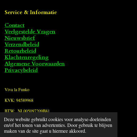
Service & Informatie
Contact
Veelgestelde Vragen
Nieuwsbrief
Verzendbeleid
Retourbeleid
Klachtenregeling
Algemene Voorwaarden
Privacybeleid
Viva la Funko
KVK: 94589968
BTW: NL005097209B81
Deze website gebruikt cookies voor analyse-doeleinden
en/of het tonen van advertenties. Door gebruik te blijven
F
maken van de site gaat u hiermee akkoord.
a
© 2022 - 2026 Viva la Funko