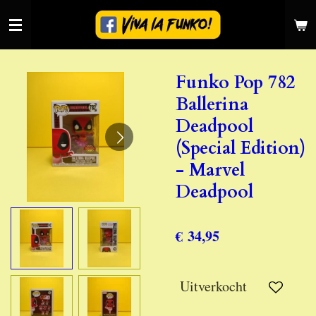
Ga
direct
naar
de
Funko Pop 782
hoofdinhoud
Ballerina
Deadpool
(Special Edition)
- Marvel
Deadpool
€ 34,95
Uitverkocht