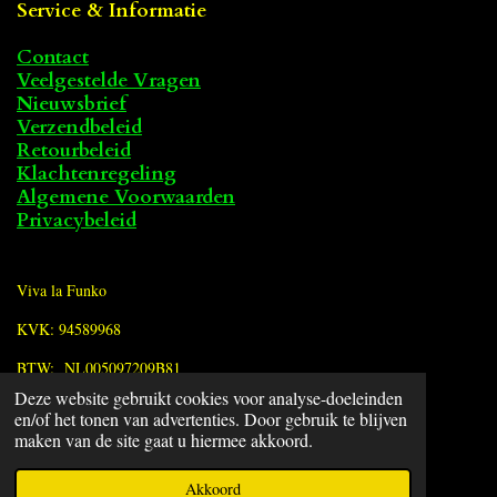
Service & Informatie
Contact
Veelgestelde Vragen
Nieuwsbrief
Verzendbeleid
Retourbeleid
Klachtenregeling
Algemene Voorwaarden
Privacybeleid
Viva la Funko
KVK: 94589968
BTW: NL005097209B81
Deze website gebruikt cookies voor analyse-doeleinden
en/of het tonen van advertenties. Door gebruik te blijven
F
maken van de site gaat u hiermee akkoord.
a
© 2022 - 2026 Viva la Funko
c
Powered by
JouwWeb
Akkoord
e