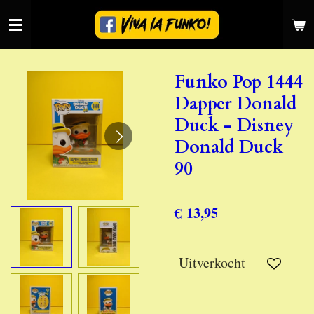
Ga
direct
naar
de
Funko Pop 1444
hoofdinhoud
Dapper Donald
Duck - Disney
Donald Duck
90
€ 13,95
Uitverkocht