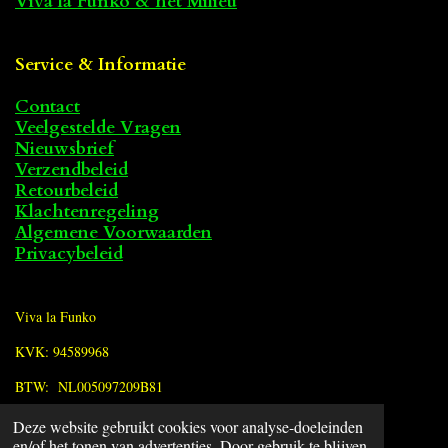
Viva la Funko & het Milieu
Service & Informatie
Contact
Veelgestelde Vragen
Nieuwsbrief
Verzendbeleid
Retourbeleid
Klachtenregeling
Algemene Voorwaarden
Privacybeleid
Viva la Funko
KVK: 94589968
BTW: NL005097209B81
Deze website gebruikt cookies voor analyse-doeleinden
F
en/of het tonen van advertenties. Door gebruik te blijven