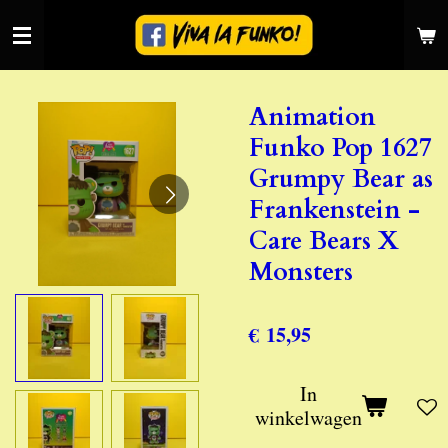
Ga
direct
naar
de
Animation
hoofdinhoud
Funko Pop 1627
Grumpy Bear as
Frankenstein -
Care Bears X
Monsters
€ 15,95
In
winkelwagen