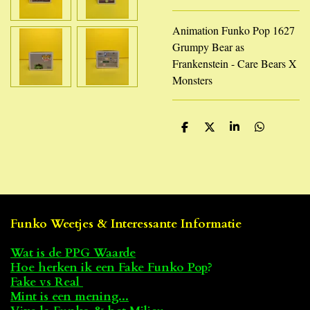
Animation Funko Pop 1627
Grumpy Bear as
Frankenstein - Care Bears X
Monsters
D
D
S
D
e
e
h
e
l
e
a
l
e
l
r
e
n
e
n
Funko Weetjes & Interessante Informatie
Wat is de PPG Waarde
Hoe herken ik een Fake Funko Pop
?
Fake vs Real
Mint is een mening...