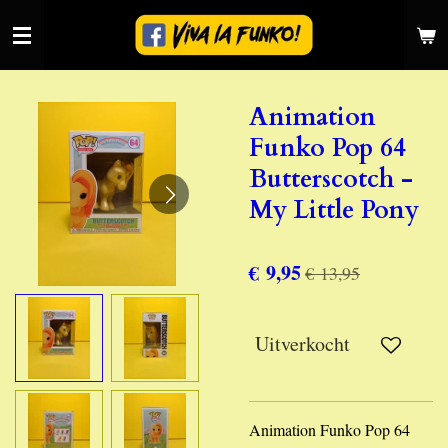
Ga
direct
naar
de
Animation
hoofdinhoud
Funko Pop 64
Butterscotch -
My Little Pony
€ 9,95
€ 13,95
Uitverkocht
Animation Funko Pop 64