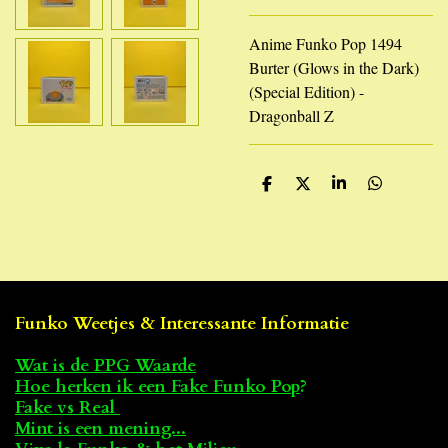
Anime Funko Pop 1494
Burter (Glows in the Dark)
(Special Edition) -
Dragonball Z
D
D
S
D
e
e
h
e
l
e
a
l
e
l
r
e
n
e
n
Funko Weetjes & Interessante Informatie
Wat is de PPG Waarde
Hoe herken ik een Fake Funko Pop
?
Fake vs Real
Mint is een mening...