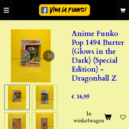
Ga
direct
naar
de
Anime Funko
hoofdinhoud
Pop 1494 Burter
(Glows in the
Dark) (Special
Edition) -
Dragonball Z
€ 16,95
In
winkelwagen