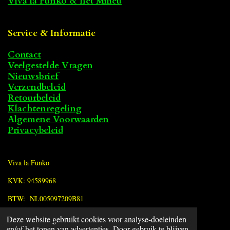
Viva la Funko & het Milieu
Service & Informatie
Contact
Veelgestelde Vragen
Nieuwsbrief
Verzendbeleid
Retourbeleid
Klachtenregeling
Algemene Voorwaarden
Privacybeleid
Viva la Funko
KVK: 94589968
BTW: NL005097209B81
Deze website gebruikt cookies voor analyse-doeleinden
F
en/of het tonen van advertenties. Door gebruik te blijven