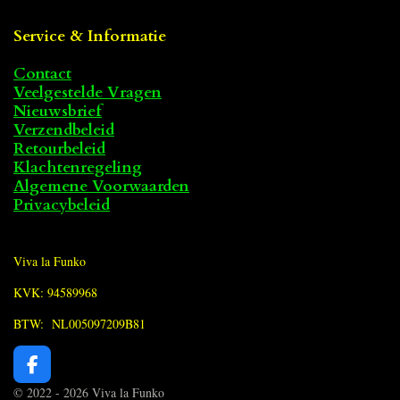
Service & Informatie
Contact
Veelgestelde Vragen
Nieuwsbrief
Verzendbeleid
Retourbeleid
Klachtenregeling
Algemene Voorwaarden
Privacybeleid
Viva la Funko
KVK: 94589968
BTW: NL005097209B81
F
a
© 2022 - 2026 Viva la Funko