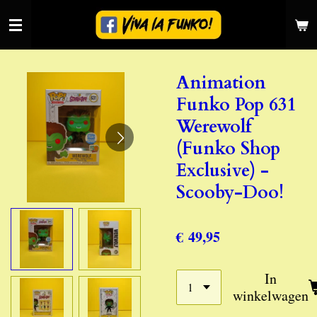
Ga
direct
naar
de
Animation
hoofdinhoud
Funko Pop 631
Werewolf
(Funko Shop
Exclusive) -
Scooby-Doo!
€ 49,95
In
winkelwagen