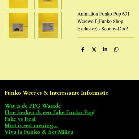
Animation Funko Pop 631
Werewolf (Funko Shop
Exclusive) - Scooby-Doo!
D
D
S
D
e
e
h
e
l
e
a
l
e
l
r
e
n
e
n
Funko Weetjes & Interessante Informatie
Wat is de PPG Waarde
Hoe herken ik een Fake Funko Pop
?
Fake vs Real
Mint is een mening...
Viva la Funko & het Milieu