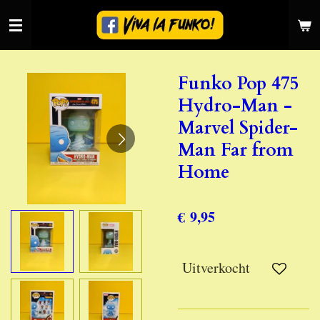
Ga
direct
naar
de
Funko Pop 475
hoofdinhoud
Hydro-Man -
Marvel Spider-
Man Far from
Home
€ 9,95
Uitverkocht