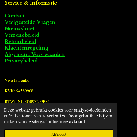
Service & Informatie
Contact
Veelgestelde Vragen
Nieuwsbrief
Verzendbeleid
Retourbeleid
Klachtenregeling
Algemene Voorwaarden
Privacybeleid
Viva la Funko
KVK: 94589968
BTW: NL005097209B81
Deze website gebruikt cookies voor analyse-doeleinden
en/of het tonen van advertenties. Door gebruik te blijven
F
maken van de site gaat u hiermee akkoord.
a
© 2022 - 2026 Viva la Funko
c
Powered by
JouwWeb
Akkoord
e