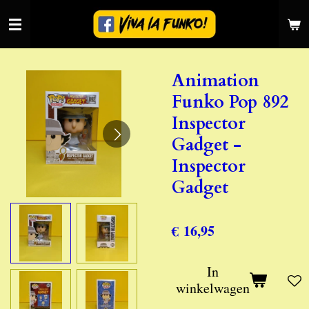
Ga
direct
naar
de
Animation
hoofdinhoud
Funko Pop 892
Inspector
Gadget -
Inspector
Gadget
€ 16,95
In
winkelwagen