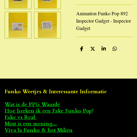
Animation Funko Pop 892
Inspector Gadget - Inspector
Gadget
D
D
S
D
e
e
h
e
l
e
a
l
e
l
r
e
n
e
n
Funko Weetjes & Interessante Informatie
Wat is de PPG Waarde
Hoe herken ik een Fake Funko Pop
?
Fake vs Real
Mint is een mening...
Viva la Funko & het Milieu