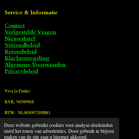
Service & Informatie
Contact
Veelgestelde Vragen
Nieuwsbrief
Verzendbeleid
Retourbeleid
Klachtenregeling
Algemene Voorwaarden
Privacybeleid
Viva la Funko
KVK: 94589968
BTW: NL005097209B81
Deze website gebruikt cookies voor analyse-doeleinden
F
en/of het tonen van advertenties. Door gebruik te blijven
a
© 2022 - 2026 Viva la Funko
maken van de site gaat u hiermee akkoord.