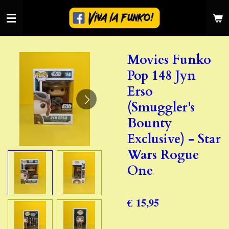
Ga
direct
naar
de
Movies Funko
hoofdinhoud
Pop 148 Jyn
Erso
(Smuggler's
Bounty
Exclusive) - Star
Wars Rogue
One
€ 15,95