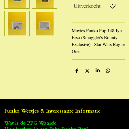
Uitverkocht
Movies Funko Pop 148 Jyn
Erso (Smuggler's Bounty
Exclusive) - Star Wars Rogue
One
D
D
S
D
e
e
h
e
l
e
a
l
e
l
r
e
n
e
n
Funko Weetjes & Interessante Informatie
Wat is de PPG Waarde