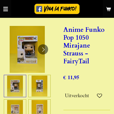
Ga
direct
naar
de
Anime Funko
hoofdinhoud
Pop 1050
Mirajane
Strauss -
FairyTail
€ 11,95
Uitverkocht