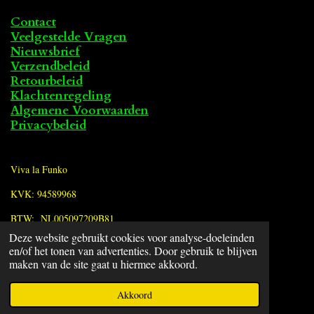
Contact
Veelgestelde Vragen
Nieuwsbrief
Verzendbeleid
Retourbeleid
Klachtenregeling
Algemene Voorwaarden
Privacybeleid
Viva la Funko
KVK: 94589968
BTW: NL005097209B81
Deze website gebruikt cookies voor analyse-doeleinden
en/of het tonen van advertenties. Door gebruik te blijven
F
maken van de site gaat u hiermee akkoord.
a
© 2022 - 2026 Viva la Funko
c
Powered by
JouwWeb
Akkoord
e
b