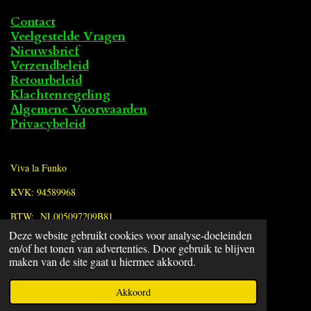
Contact
Veelgestelde Vragen
Nieuwsbrief
Verzendbeleid
Retourbeleid
Klachtenregeling
Algemene Voorwaarden
Privacybeleid
Viva la Funko
KVK: 94589968
BTW: NL005097209B81
Deze website gebruikt cookies voor analyse-doeleinden
en/of het tonen van advertenties. Door gebruik te blijven
F
maken van de site gaat u hiermee akkoord.
a
© 2022 - 2026 Viva la Funko
c
Powered by
JouwWeb
Akkoord
e
b