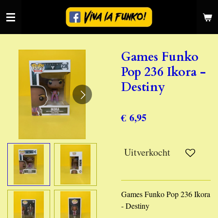
Ga
direct
naar
de
Games Funko
hoofdinhoud
Pop 236 Ikora -
Destiny
€ 6,95
Uitverkocht
Games Funko Pop 236 Ikora
- Destiny