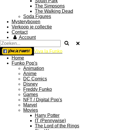
South Park
The Simpsons
The Walking Dead
Soda Figures
Mysteryboxen
Verkoop je collectie
Contact
Account
Viva la Funko
Home
Funko Pop's
Animation
Anime
DC Comics
Disney
Freddy Funko
Games
NFT / Digital Pop's
Marvel
Movies
Harry Potter
IT (Pennywise)
The Lord of the Rings