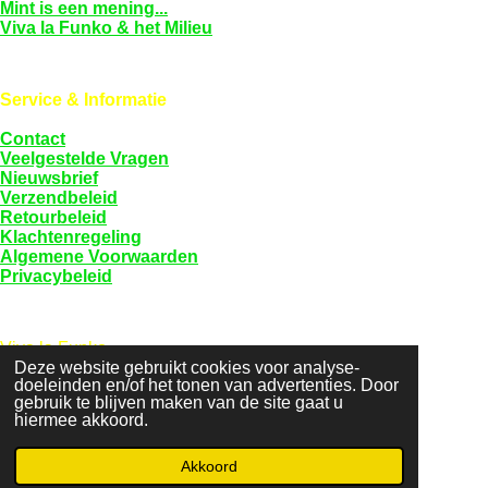
Mint is een mening...
Viva la Funko & het Milieu
Service & Informatie
Contact
Veelgestelde Vragen
Nieuwsbrief
Verzendbeleid
Retourbeleid
Klachtenregeling
Algemene Voorwaarden
Privacybeleid
Viva la Funko
KVK: 94589968
Deze website gebruikt cookies voor analyse-
doeleinden en/of het tonen van advertenties. Door
BTW: NL005097209B81
gebruik te blijven maken van de site gaat u
hiermee akkoord.
F
a
Akkoord
© 2022 - 2026 Viva la Funko
c