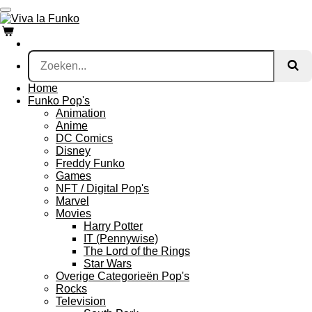
Ga
direct
naar
de
hoofdinhoud
Home
Funko Pop's
Animation
Anime
DC Comics
Disney
Freddy Funko
Games
NFT / Digital Pop's
Marvel
Movies
Harry Potter
IT (Pennywise)
The Lord of the Rings
Star Wars
Overige Categorieën Pop's
Rocks
Television