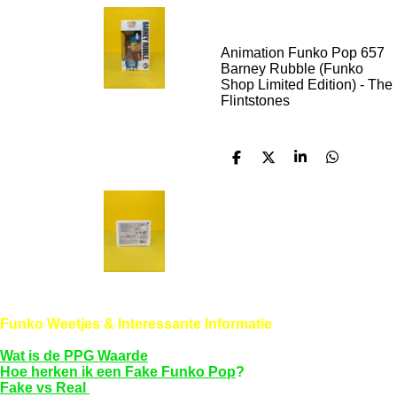
Animation Funko Pop 657
Barney Rubble (Funko
Shop Limited Edition) - The
Flintstones
D
D
S
D
e
e
h
e
l
e
a
l
e
l
r
e
n
e
n
Funko Weetjes & Interessante Informatie
Wat is de PPG Waarde
Hoe herken ik een Fake Funko Pop
?
Fake vs Real