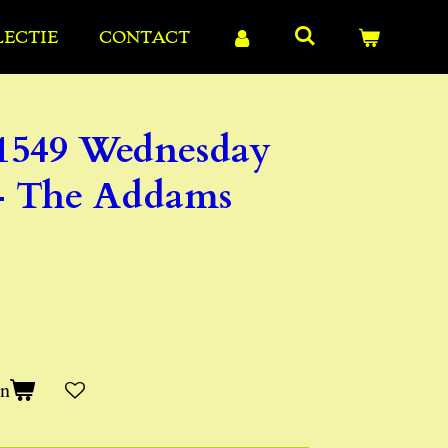
LECTIE
CONTACT
1549 Wednesday
- The Addams
en