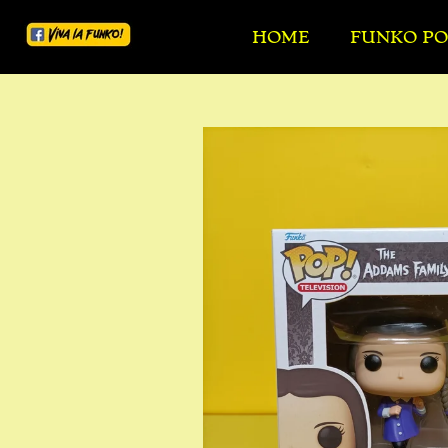
Ga
HOME
FUNKO PO
direct
naar
de
hoofdinhoud