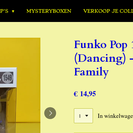
P'S
MYSTERYBOXEN
VERKOOP JE COL
Funko Pop 
(Dancing) 
Family
€ 14,95
In winkelwag