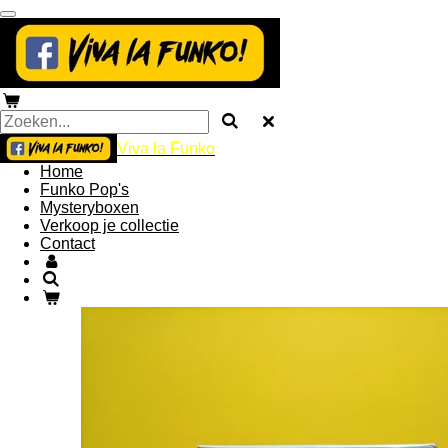
Ga
direct
naar
de
hoofdinhoud
Viva la Funko
Home
Funko Pop's
Mysteryboxen
Verkoop je collectie
Contact