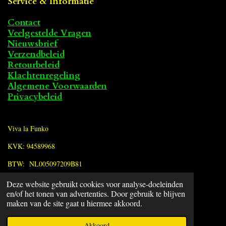
Service & Informatie
Contact
Veelgestelde Vragen
Nieuwsbrief
Verzendbeleid
Retourbeleid
Klachtenregeling
Algemene Voorwaarden
Privacybeleid
Viva la Funko
KVK: 94589968
BTW: NL005097209B81
Deze website gebruikt cookies voor analyse-doeleinden
F
en/of het tonen van advertenties. Door gebruik te blijven
a
© 2022 - 2026 Viva la Funko
maken van de site gaat u hiermee akkoord.
c
Powered by
JouwWeb
e
Akkoord