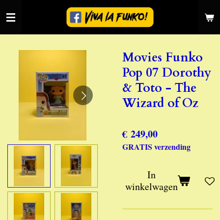
Ga
direct
naar
de
Movies Funko
hoofdinhoud
Pop 07 Dorothy
& Toto - The
Wizard of Oz
€ 249,00
GRATIS verzending
In
winkelwagen