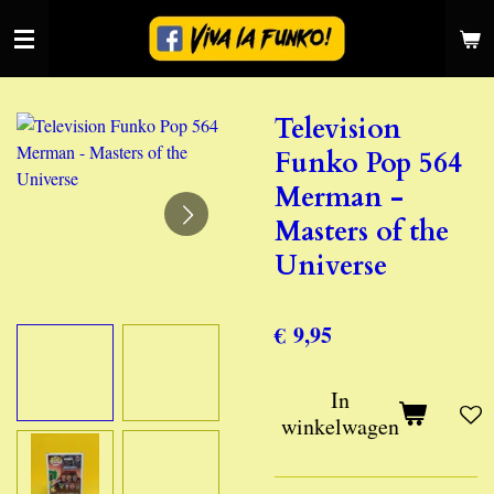
Ga
direct
naar
de
Television
hoofdinhoud
Funko Pop 564
Merman -
Masters of the
Universe
€ 9,95
In
winkelwagen