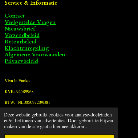
Service & Informatie
Contact
Veelgestelde Vragen
Nieuwsbrief
Verzendbeleid
Retourbeleid
Klachtenregeling
Algemene Voorwaarden
Privacybeleid
Viva la Funko
KVK: 94589968
BTW: NL005097209B81
Deze website gebruikt cookies voor analyse-doeleinden
F
en/of het tonen van advertenties. Door gebruik te blijven
a
© 2022 - 2026 Viva la Funko
maken van de site gaat u hiermee akkoord.
c
Powered by
JouwWeb
e