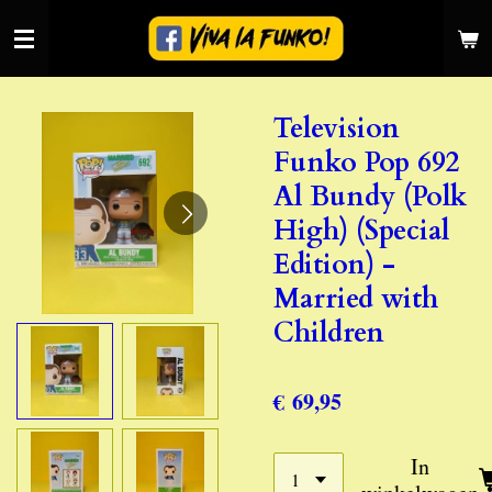
Ga
direct
naar
de
Television
hoofdinhoud
Funko Pop 692
Al Bundy (Polk
High) (Special
Edition) -
Married with
Children
€ 69,95
In