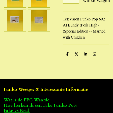
winkelwagen
Television Funko Pop 692
Al Bundy (Polk High)
(Special Edition) - Married
with Children
D
D
S
D
e
e
h
e
l
e
a
l
e
l
r
e
n
e
n
Funko Weetjes & Interessante Informatie
Wat is de PPG Waarde
Hoe herken ik een Fake Funko Pop
?
Fake vs Real