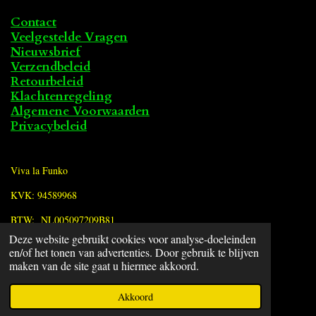
Contact
Veelgestelde Vragen
Nieuwsbrief
Verzendbeleid
Retourbeleid
Klachtenregeling
Algemene Voorwaarden
Privacybeleid
Viva la Funko
KVK: 94589968
BTW: NL005097209B81
Deze website gebruikt cookies voor analyse-doeleinden
en/of het tonen van advertenties. Door gebruik te blijven
F
maken van de site gaat u hiermee akkoord.
a
© 2022 - 2026 Viva la Funko
c
Powered by
JouwWeb
Akkoord
e
b