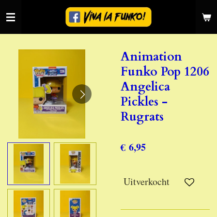
Ga
direct
naar
de
Animation
hoofdinhoud
Funko Pop 1206
Angelica
Pickles -
Rugrats
€ 6,95
Uitverkocht