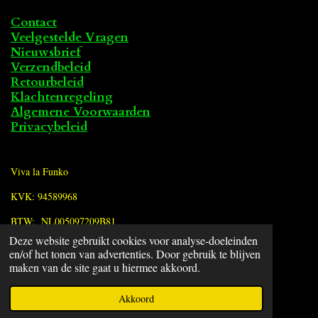
Contact
Veelgestelde Vragen
Nieuwsbrief
Verzendbeleid
Retourbeleid
Klachtenregeling
Algemene Voorwaarden
Privacybeleid
Viva la Funko
KVK: 94589968
BTW: NL005097209B81
Deze website gebruikt cookies voor analyse-doeleinden
en/of het tonen van advertenties. Door gebruik te blijven
F
maken van de site gaat u hiermee akkoord.
a
© 2022 - 2026 Viva la Funko
c
Powered by
JouwWeb
Akkoord
e
b