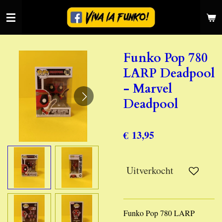
Ga
direct
naar
de
Funko Pop 780
hoofdinhoud
LARP Deadpool
- Marvel
Deadpool
€ 13,95
Uitverkocht
Funko Pop 780 LARP