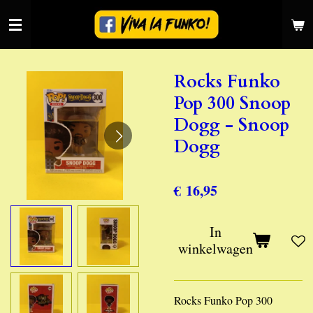
Ga
direct
naar
de
Rocks Funko
hoofdinhoud
Pop 300 Snoop
Dogg - Snoop
Dogg
€ 16,95
In
winkelwagen
Rocks Funko Pop 300