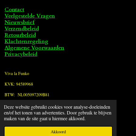
Contact
Veelgestelde Vragen
Nieuwsbrief
Verzendbeleid
Retourbeleid
Klachtenregeling
Algemene Voorwaarden
Privacybeleid
Viva la Funko
KVK: 94589968
BTW: NL005097209B81
Deze website gebruikt cookies voor analyse-doeleinden
F
en/of het tonen van advertenties. Door gebruik te blijven
a
© 2022 - 2026 Viva la Funko
maken van de site gaat u hiermee akkoord.
c
Powered by
JouwWeb
e
Akkoord
b