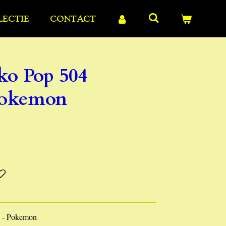
LECTIE
CONTACT
o Pop 504
 Pokemon
e - Pokemon