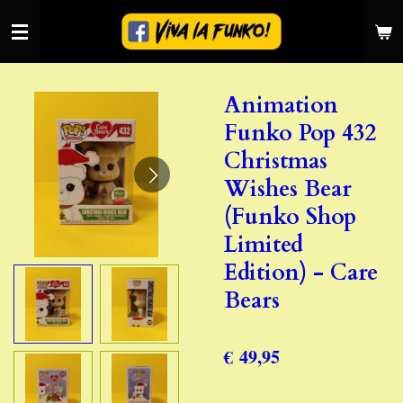
Ga
direct
naar
de
Animation
hoofdinhoud
Funko Pop 432
Christmas
Wishes Bear
(Funko Shop
Limited
Edition) - Care
Bears
€ 49,95