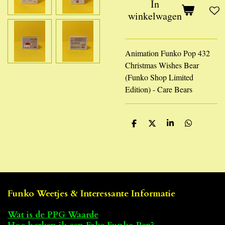
In
winkelwagen
Animation Funko Pop 432
Christmas Wishes Bear
(Funko Shop Limited
Edition) - Care Bears
D
D
S
D
e
e
h
e
l
e
a
l
e
l
r
e
n
e
n
Funko Weetjes & Interessante Informatie
Wat is de PPG Waarde