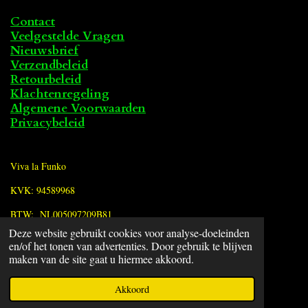
Contact
Veelgestelde Vragen
Nieuwsbrief
Verzendbeleid
Retourbeleid
Klachtenregeling
Algemene Voorwaarden
Privacybeleid
Viva la Funko
KVK: 94589968
BTW: NL005097209B81
Deze website gebruikt cookies voor analyse-doeleinden
en/of het tonen van advertenties. Door gebruik te blijven
F
maken van de site gaat u hiermee akkoord.
a
© 2022 - 2026 Viva la Funko
c
Powered by
JouwWeb
Akkoord
e
b