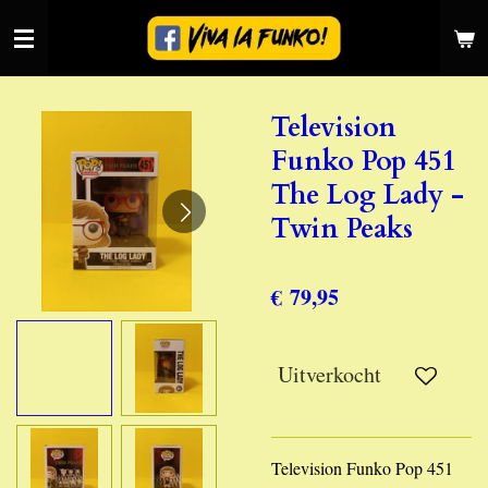
Ga
direct
naar
de
Television
hoofdinhoud
Funko Pop 451
The Log Lady -
Twin Peaks
€ 79,95
Uitverkocht
Television Funko Pop 451