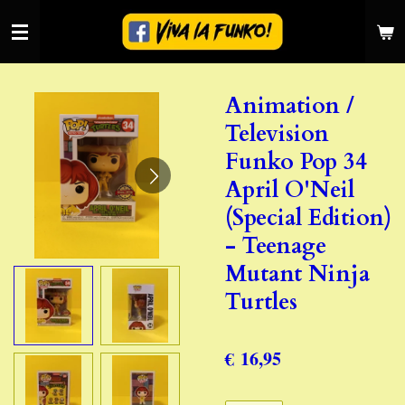
Ga
direct
naar
de
Animation /
hoofdinhoud
Television
Funko Pop 34
April O'Neil
(Special Edition)
- Teenage
Mutant Ninja
Turtles
€ 16,95