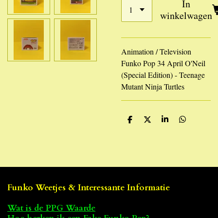
In
winkelwagen
Animation / Television
Funko Pop 34 April O'Neil
(Special Edition) - Teenage
Mutant Ninja Turtles
D
D
S
D
e
e
h
e
l
e
a
l
e
l
r
e
n
e
n
Funko Weetjes & Interessante Informatie
Wat is de PPG Waarde