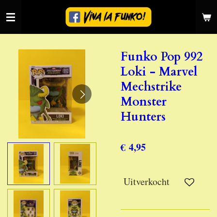
Ga
direct
naar
de
Funko Pop 992
hoofdinhoud
Loki - Marvel
Mechstrike
Monster
Hunters
€ 4,95
Uitverkocht