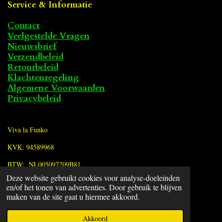
Service & Informatie
Contact
Veelgestelde Vragen
Nieuwsbrief
Verzendbeleid
Retourbeleid
Klachtenregeling
Algemene Voorwaarden
Privacybeleid
Viva la Funko
KVK: 94589968
BTW: NL005097209B81
Deze website gebruikt cookies voor analyse-doeleinden
en/of het tonen van advertenties. Door gebruik te blijven
F
maken van de site gaat u hiermee akkoord.
a
© 2022 - 2026 Viva la Funko
c
Powered by
JouwWeb
Akkoord
e