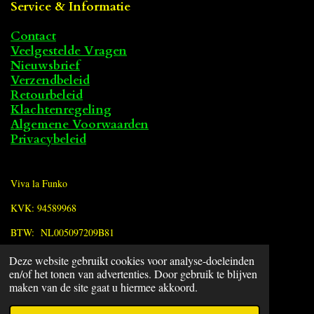
Service & Informatie
Contact
Veelgestelde Vragen
Nieuwsbrief
Verzendbeleid
Retourbeleid
Klachtenregeling
Algemene Voorwaarden
Privacybeleid
Viva la Funko
KVK: 94589968
BTW: NL005097209B81
Deze website gebruikt cookies voor analyse-doeleinden
F
en/of het tonen van advertenties. Door gebruik te blijven
a
© 2022 - 2026 Viva la Funko
maken van de site gaat u hiermee akkoord.
c
Powered by
JouwWeb
e