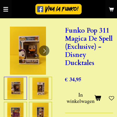
Ga
direct
naar
de
Funko Pop 311
hoofdinhoud
Magica De Spell
(Exclusive) -
Disney
Ducktales
€ 34,95
In
winkelwagen