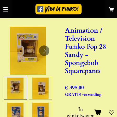
Ga
direct
naar
de
Animation /
hoofdinhoud
Television
Funko Pop 28
Sandy -
Spongebob
Squarepants
€ 395,00
GRATIS verzending
In
winkelwagen