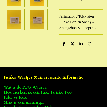
Animation / Television
Funko Pop 28 Sandy -
Spongebob Squarepants
D
D
S
D
e
e
h
e
l
e
a
l
e
l
r
e
n
e
n
Funko Weetjes & Interessante Informatie
Wat is de PPG Waarde
Hoe herken ik een Fake Funko Pop
?
Fake vs Real
Mint is een mening...