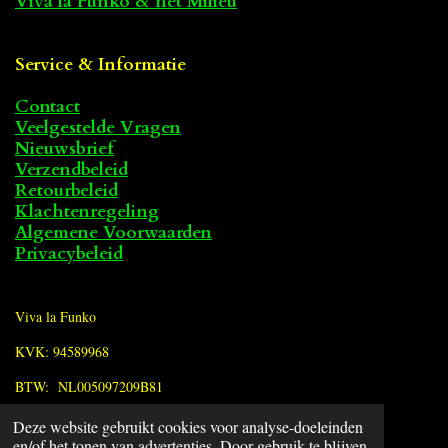
Viva la Funko & het Milieu
Service & Informatie
Contact
Veelgestelde Vragen
Nieuwsbrief
Verzendbeleid
Retourbeleid
Klachtenregeling
Algemene Voorwaarden
Privacybeleid
Viva la Funko
KVK: 94589968
BTW: NL005097209B81
Deze website gebruikt cookies voor analyse-doeleinden
F
en/of het tonen van advertenties. Door gebruik te blijven