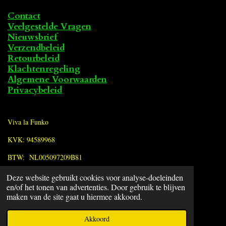
Contact
Veelgestelde Vragen
Nieuwsbrief
Verzendbeleid
Retourbeleid
Klachtenregeling
Algemene Voorwaarden
Privacybeleid
Viva la Funko
KVK: 94589968
BTW: NL005097209B81
Deze website gebruikt cookies voor analyse-doeleinden
F
en/of het tonen van advertenties. Door gebruik te blijven
a
© 2022 - 2026 Viva la Funko
maken van de site gaat u hiermee akkoord.
c
Powered by
JouwWeb
e
Akkoord
b