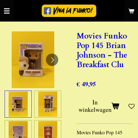
Ga
direct
naar
de
Movies Funko
hoofdinhoud
Pop 145 Brian
Johnson - The
Breakfast Clu
€ 49,95
In
winkelwagen
Movies Funko Pop 145