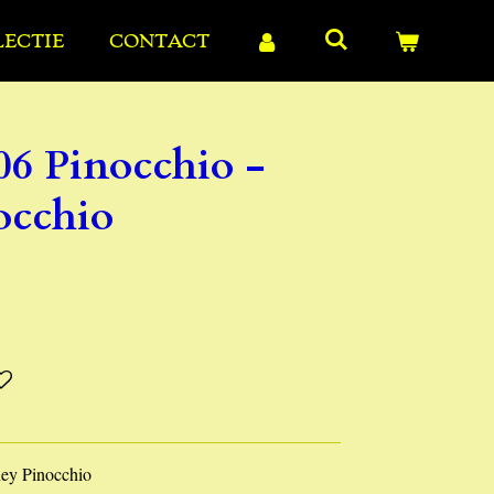
LECTIE
CONTACT
06 Pinocchio -
occhio
ney Pinocchio