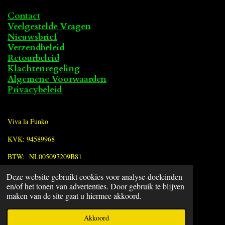
Contact
Veelgestelde Vragen
Nieuwsbrief
Verzendbeleid
Retourbeleid
Klachtenregeling
Algemene Voorwaarden
Privacybeleid
Viva la Funko
KVK: 94589968
BTW: NL005097209B81
Deze website gebruikt cookies voor analyse-doeleinden
F
en/of het tonen van advertenties. Door gebruik te blijven
a
© 2022 - 2026 Viva la Funko
maken van de site gaat u hiermee akkoord.
c
Powered by
JouwWeb
e
Akkoord
b