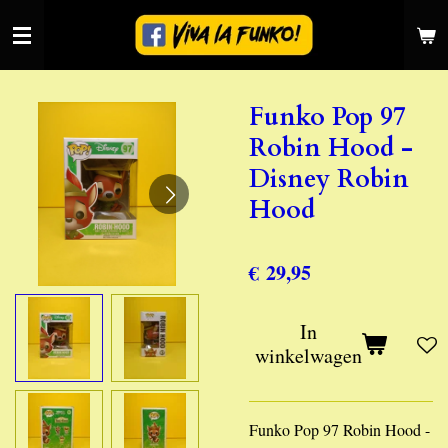
Ga
direct
naar
de
Funko Pop 97
hoofdinhoud
Robin Hood -
Disney Robin
Hood
€ 29,95
In
winkelwagen
Funko Pop 97 Robin Hood -