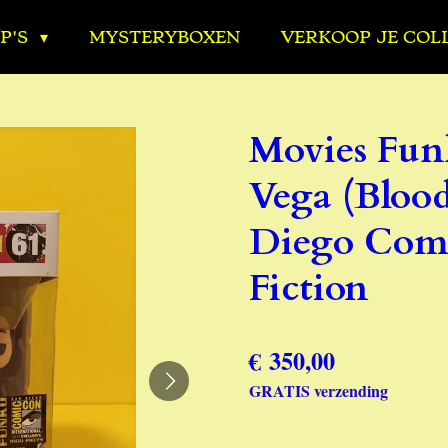
P'S
MYSTERYBOXEN
VERKOOP JE COL
Movies Fun
Vega (Blood
Diego Comi
Fiction
€ 350,00
GRATIS verzending