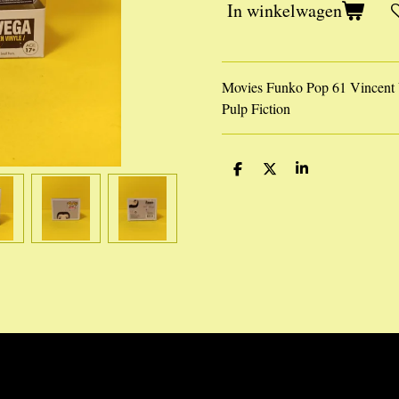
In winkelwagen
Movies Funko Pop 61 Vincent 
Pulp Fiction
D
D
S
e
e
h
l
e
a
e
l
r
n
e