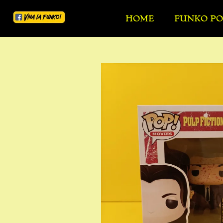
Ga
HOME
FUNKO PO
direct
naar
de
hoofdinhoud