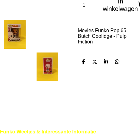
In
winkelwagen
Movies Funko Pop 65
Butch Coolidge - Pulp
Fiction
D
D
S
D
e
e
h
e
l
e
a
l
e
l
r
e
n
e
n
Funko Weetjes & Interessante Informatie