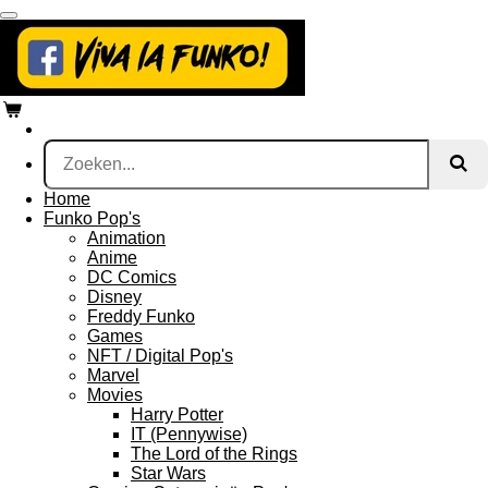
Ga
direct
naar
de
hoofdinhoud
Home
Funko Pop's
Animation
Anime
DC Comics
Disney
Freddy Funko
Games
NFT / Digital Pop's
Marvel
Movies
Harry Potter
IT (Pennywise)
The Lord of the Rings
Star Wars