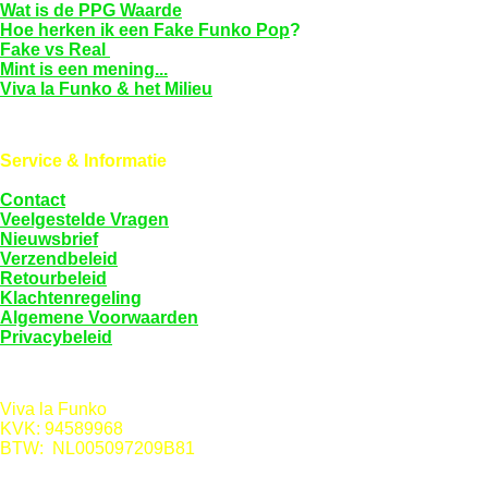
Wat is de PPG Waarde
Hoe herken ik een Fake Funko Pop
?
Fake vs Real
Mint is een mening...
Viva la Funko & het Milieu
Service & Informatie
Contact
Veelgestelde Vragen
Nieuwsbrief
Verzendbeleid
Retourbeleid
Klachtenregeling
Algemene Voorwaarden
Privacybeleid
Viva la Funko
KVK: 94589968
BTW: NL005097209B81