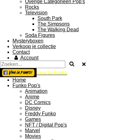
Overige Categorieën Pop's
Rocks
Television
South Park
The Simpsons
The Walking Dead
Soda Figures
Mysteryboxen
Verkoop je collectie
Contact
Account
Viva la Funko
Home
Funko Pop's
Animation
Anime
DC Comics
Disney
Freddy Funko
Games
NFT / Digital Pop's
Marvel
Movies