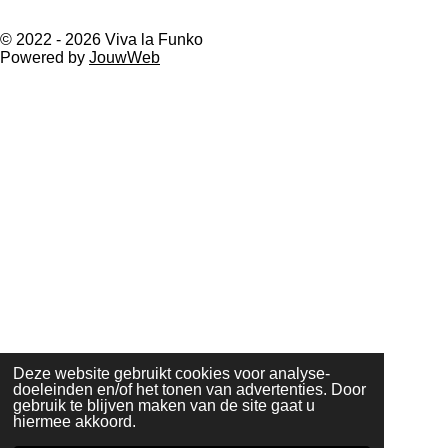
F
a
© 2022 - 2026 Viva la Funko
c
Powered by
JouwWeb
e
b
o
o
k
Deze website gebruikt cookies voor analyse-
doeleinden en/of het tonen van advertenties. Door
gebruik te blijven maken van de site gaat u
hiermee akkoord.