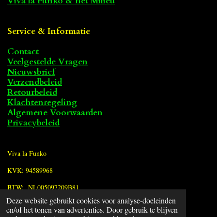
Viva la Funko & het Milieu
Service & Informatie
Contact
Veelgestelde Vragen
Nieuwsbrief
Verzendbeleid
Retourbeleid
Klachtenregeling
Algemene Voorwaarden
Privacybeleid
Viva la Funko
KVK: 94589968
BTW: NL005097209B81
Deze website gebruikt cookies voor analyse-doeleinden
en/of het tonen van advertenties. Door gebruik te blijven
F