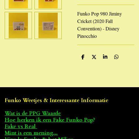
Funko Pop 980 Jiminy
Cricket (2020 Fall
Convention) - Disney
Pinocchio
D
D
S
D
e
e
h
e
l
e
a
l
e
l
r
e
n
e
n
Funko Weetjes & Interessante Informatie
Wat is de PPG Waarde
Hoe herken ik een Fake Funko Pop
?
Fake vs Real
Mint is een mening...