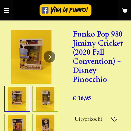
Ga
direct
naar
de
Funko Pop 980
hoofdinhoud
Jiminy Cricket
(2020 Fall
Convention) -
Disney
Pinocchio
€ 16,95
Uitverkocht