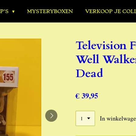
P'S
MYSTERYBOXEN
VERKOOP JE COL
Television 
Well Walke
Dead
€ 39,95
In winkelwag