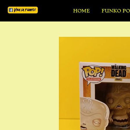
Ga
HOME
FUNKO PO
direct
naar
de
hoofdinhoud