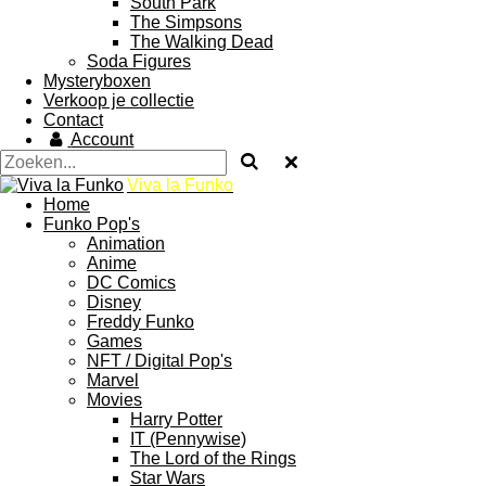
South Park
The Simpsons
The Walking Dead
Soda Figures
Mysteryboxen
Verkoop je collectie
Contact
Account
Viva la Funko
Home
Funko Pop's
Animation
Anime
DC Comics
Disney
Freddy Funko
Games
NFT / Digital Pop's
Marvel
Movies
Harry Potter
IT (Pennywise)
The Lord of the Rings
Star Wars