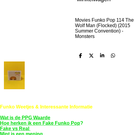
Movies Funko Pop 114 The
Wolf Man (Flocked) (2015
Summer Convention) -
Monsters
D
D
S
D
e
e
h
e
l
e
a
l
e
l
r
e
n
e
n
Funko Weetjes & Interessante Informatie
Wat is de PPG Waarde
Hoe herken ik een Fake Funko Pop
?
Fake vs Real
Mint is een mening...