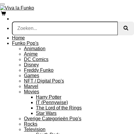
Ga
direct
naar
de
hoofdinhoud
Home
Funko Pop's
Animation
Anime
DC Comics
Disney
Freddy Funko
Games
NFT / Digital Pop's
Marvel
Movies
Harry Potter
IT (Pennywise)
The Lord of the Rings
Star Wars
Overige Categorieën Pop's
Rocks
Television