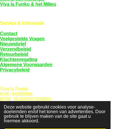
Viva la Funko & het Milieu
Service & Informatie
Contact
Veelgestelde Vragen
Nieuwsbrief
Verzendbeleid
Retourbeleid
Klachtenregeling
Algemene Voorwaarden
Privacybeleid
Viva la Funko
KVK: 94589968
BTW: NL005097209B81
Deze website gebruikt cookies voor analyse-
doeleinden en/of het tonen van advertenties. Door
F
gebruik te blijven maken van de site gaat u
a
hiermee akkoord.
© 2022 - 2026 Viva la Funko
c
Powered by
JouwWeb