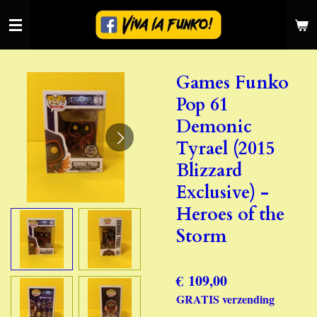
Ga
direct
naar
de
Games Funko
hoofdinhoud
Pop 61
Demonic
Tyrael (2015
Blizzard
Exclusive) -
Heroes of the
Storm
€ 109,00
GRATIS verzending