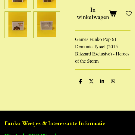
In
winkelwagen
Games Funko Pop 61
Demonic Tyrael (2015
Blizzard Exclusive) - Heroes
of the Storm
D
D
S
D
e
e
h
e
l
e
a
l
e
l
r
e
n
e
n
Funko Weetjes & Interessante Informatie