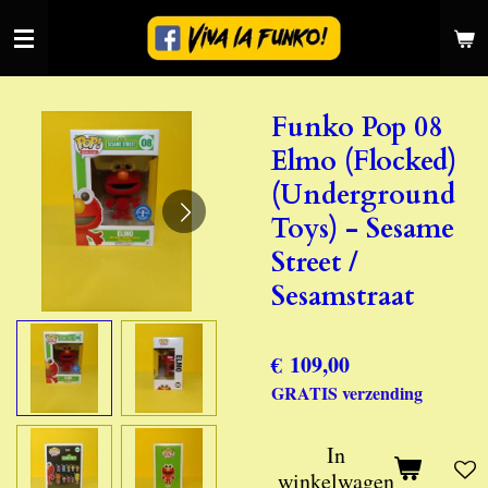
Ga
direct
naar
de
Funko Pop 08
hoofdinhoud
Elmo (Flocked)
(Underground
Toys) - Sesame
Street /
Sesamstraat
€ 109,00
GRATIS verzending
In
winkelwagen