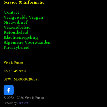
Service & Informatie
Contact
Veelgestelde Vragen
Nieuwsbrief
Verzendbeleid
Retourbeleid
Klachtenregeling
Algemene Voorwaarden
Privacybeleid
Viva la Funko
KVK: 94589968
BTW: NL005097209B81
F
a
© 2022 - 2026 Viva la Funko
c
Powered by
JouwWeb
e