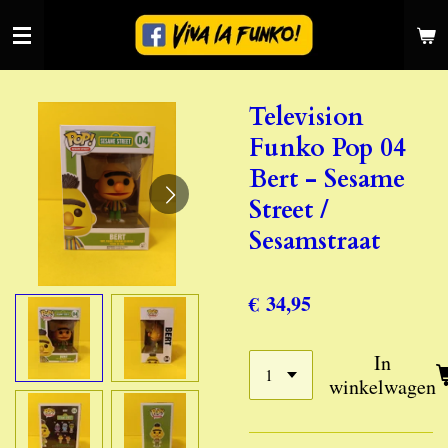
Ga
direct
naar
de
Television
hoofdinhoud
Funko Pop 04
Bert - Sesame
Street /
Sesamstraat
€ 34,95
In
winkelwagen