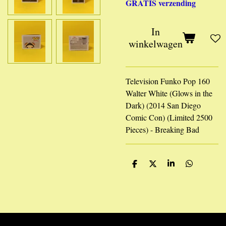
GRATIS verzending
In
winkelwagen
Television Funko Pop 160
Walter White (Glows in the
Dark) (2014 San Diego
Comic Con) (Limited 2500
Pieces) - Breaking Bad
D
D
S
D
e
e
h
e
l
e
a
l
e
l
r
e
n
e
n