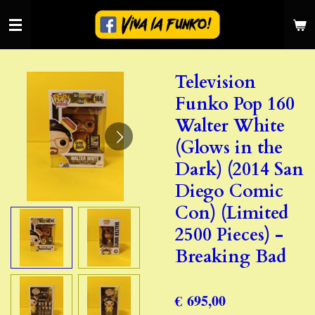
Ga
direct
naar
de
Television
hoofdinhoud
Funko Pop 160
Walter White
(Glows in the
Dark) (2014 San
Diego Comic
Con) (Limited
2500 Pieces) -
Breaking Bad
€ 695,00