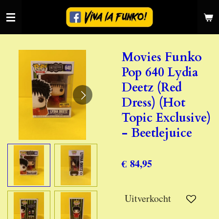
Ga
direct
naar
de
Movies Funko
hoofdinhoud
Pop 640 Lydia
Deetz (Red
Dress) (Hot
Topic Exclusive)
- Beetlejuice
€ 84,95
Uitverkocht