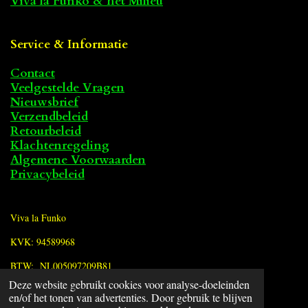
Viva la Funko & het Milieu
Service & Informatie
Contact
Veelgestelde Vragen
Nieuwsbrief
Verzendbeleid
Retourbeleid
Klachtenregeling
Algemene Voorwaarden
Privacybeleid
Viva la Funko
KVK: 94589968
BTW: NL005097209B81
Deze website gebruikt cookies voor analyse-doeleinden
en/of het tonen van advertenties. Door gebruik te blijven
F