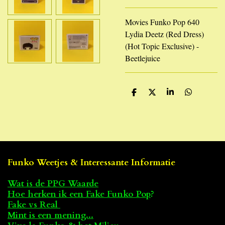
Movies Funko Pop 640
Lydia Deetz (Red Dress)
(Hot Topic Exclusive) -
Beetlejuice
D
D
S
D
e
e
h
e
l
e
a
l
e
l
r
e
n
e
n
Funko Weetjes & Interessante Informatie
Wat is de PPG Waarde
Hoe herken ik een Fake Funko Pop
?
Fake vs Real
Mint is een mening...