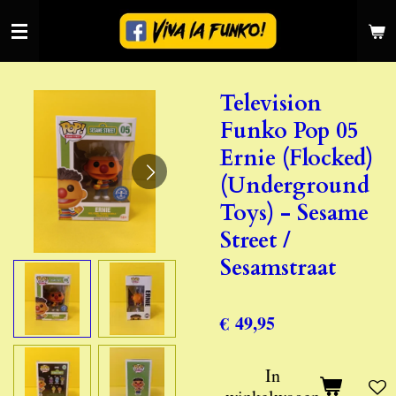
Ga
direct
naar
de
Television
hoofdinhoud
Funko Pop 05
Ernie (Flocked)
(Underground
Toys) - Sesame
Street /
Sesamstraat
€ 49,95
In