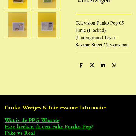
winkelwagen
Television Funko Pop 05
Ernie (Flocked)
(Underground Toys) -
Sesame Street / Sesamstraat
D
D
S
D
e
e
h
e
l
e
a
l
e
l
r
e
n
e
n
Funko Weetjes & Interessante Informatie
Wat is de PPG Waarde
Hoe herken ik een Fake Funko Pop
?
Fake vs Real