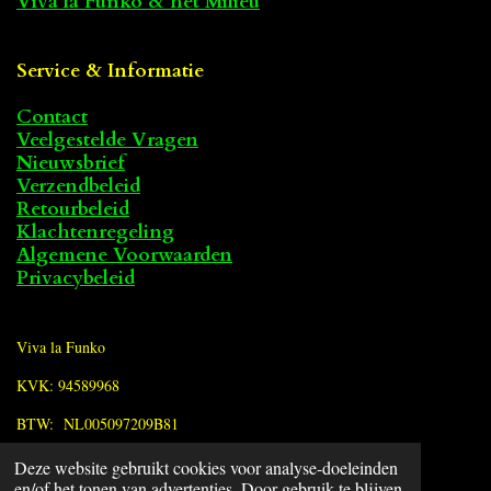
Viva la Funko & het Milieu
Service & Informatie
Contact
Veelgestelde Vragen
Nieuwsbrief
Verzendbeleid
Retourbeleid
Klachtenregeling
Algemene Voorwaarden
Privacybeleid
Viva la Funko
KVK: 94589968
BTW: NL005097209B81
Deze website gebruikt cookies voor analyse-doeleinden
F
en/of het tonen van advertenties. Door gebruik te blijven