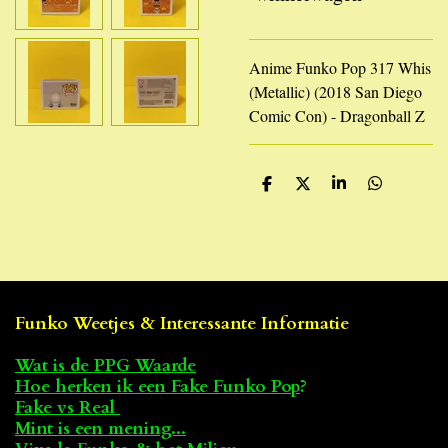
Anime Funko Pop 317 Whis
(Metallic) (2018 San Diego
Comic Con) - Dragonball Z
D
D
S
D
e
e
h
e
l
e
a
l
e
l
r
e
n
e
n
Funko Weetjes & Interessante Informatie
Wat is de PPG Waarde
Hoe herken ik een Fake Funko Pop
?
Fake vs Real
Mint is een mening...