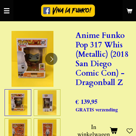
Ga
direct
naar
de
Anime Funko
hoofdinhoud
Pop 317 Whis
(Metallic) (2018
San Diego
Comic Con) -
Dragonball Z
€ 139,95
GRATIS verzending
In
winkelwagen