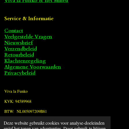
Viva la Funko & het Milieu
Service & Informatie
Contact
Veelgestelde Vragen
Nieuwsbrief
Verzendbeleid
Retourbeleid
Klachtenregeling
Algemene Voorwaarden
Privacybeleid
Viva la Funko
KVK: 94589968
BTW: NL005097209B81
Deze website gebruikt cookies voor analyse-doeleinden
F
en/of het tonen van advertenties. Door gebruik te blijven