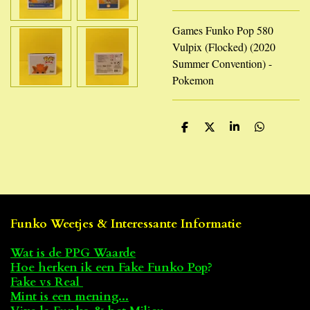
Games Funko Pop 580
Vulpix (Flocked) (2020
Summer Convention) -
Pokemon
D
D
S
D
e
e
h
e
l
e
a
l
e
l
r
e
n
e
n
Funko Weetjes & Interessante Informatie
Wat is de PPG Waarde
Hoe herken ik een Fake Funko Pop
?
Fake vs Real
Mint is een mening...