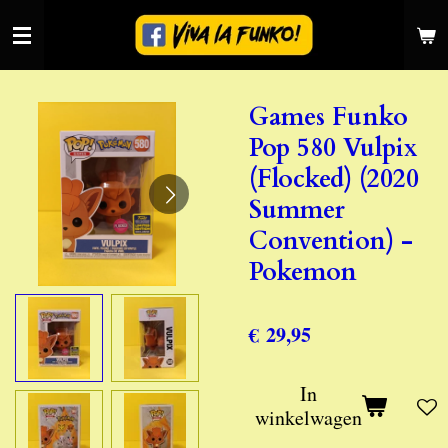
Ga
direct
naar
de
Games Funko
hoofdinhoud
Pop 580 Vulpix
(Flocked) (2020
Summer
Convention) -
Pokemon
€ 29,95
In
winkelwagen