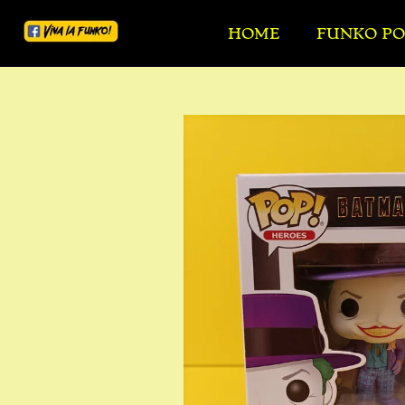
Ga
HOME
FUNKO PO
direct
naar
de
hoofdinhoud