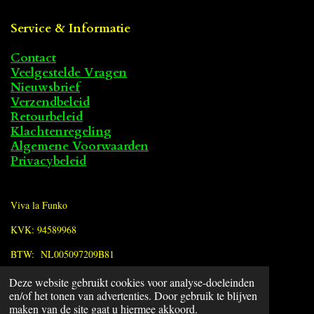
Service & Informatie
Contact
Veelgestelde Vragen
Nieuwsbrief
Verzendbeleid
Retourbeleid
Klachtenregeling
Algemene Voorwaarden
Privacybeleid
Viva la Funko
KVK: 94589968
BTW: NL005097209B81
Deze website gebruikt cookies voor analyse-doeleinden
F
en/of het tonen van advertenties. Door gebruik te blijven
a
© 2022 - 2026 Viva la Funko
maken van de site gaat u hiermee akkoord.