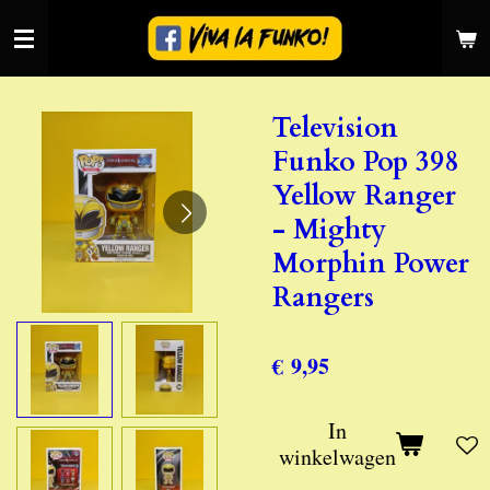
Ga
direct
naar
de
Television
hoofdinhoud
Funko Pop 398
Yellow Ranger
- Mighty
Morphin Power
Rangers
€ 9,95
In
winkelwagen