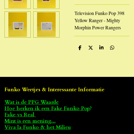
Television Funko Pop 398
Yellow Ranger - Mighty
Morphin Power Rangers
D
D
S
D
e
e
h
e
l
e
a
l
e
l
r
e
n
e
n
Funko Weetjes & Interessante Informatie
Wat is de PPG Waarde
Hoe herken ik een Fake Funko Pop
?
Fake vs Real
Mint is een mening...
Viva la Funko & het Milieu