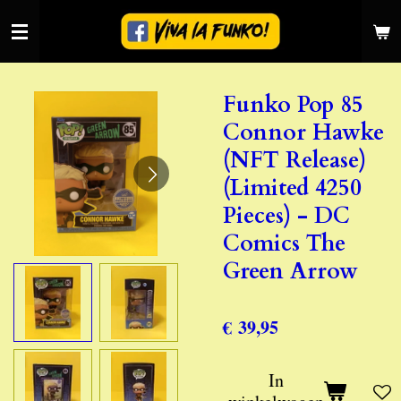
Ga
direct
naar
de
Funko Pop 85
hoofdinhoud
Connor Hawke
(NFT Release)
(Limited 4250
Pieces) - DC
Comics The
Green Arrow
€ 39,95
In