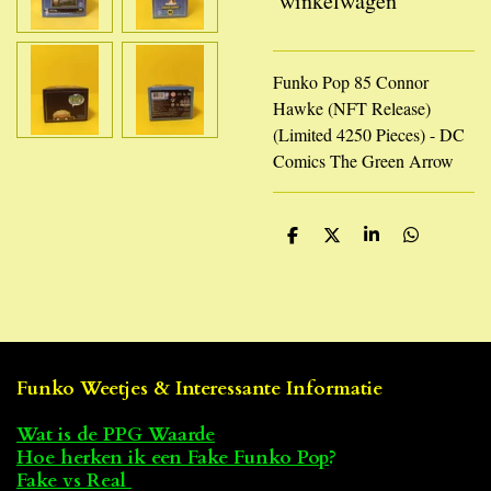
winkelwagen
Funko Pop 85 Connor
Hawke (NFT Release)
(Limited 4250 Pieces) - DC
Comics The Green Arrow
D
D
S
D
e
e
h
e
l
e
a
l
e
l
r
e
n
e
n
Funko Weetjes & Interessante Informatie
Wat is de PPG Waarde
Hoe herken ik een Fake Funko Pop
?
Fake vs Real