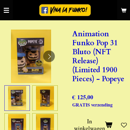
Ga
direct
naar
de
Animation
hoofdinhoud
Funko Pop 31
Bluto (NFT
Release)
(Limited 1900
Pieces) - Popeye
€ 125,00
GRATIS verzending
In
winkelwagen