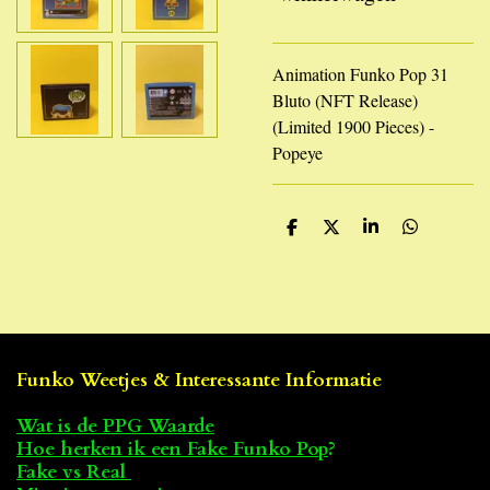
Animation Funko Pop 31
Bluto (NFT Release)
(Limited 1900 Pieces) -
Popeye
D
D
S
D
e
e
h
e
l
e
a
l
e
l
r
e
n
e
n
Funko Weetjes & Interessante Informatie
Wat is de PPG Waarde
Hoe herken ik een Fake Funko Pop
?
Fake vs Real