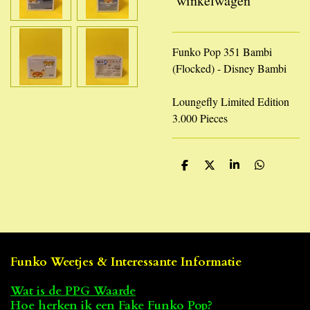
winkelwagen
Funko Pop 351 Bambi
(Flocked) - Disney Bambi
Loungefly Limited Edition
3.000 Pieces
D
D
S
D
e
e
h
e
l
e
a
l
e
l
r
e
n
e
n
Funko Weetjes & Interessante Informatie
Wat is de PPG Waarde
Hoe herken ik een Fake Funko Pop
?