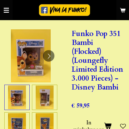
Ga
direct
naar
de
Funko Pop 351
hoofdinhoud
Bambi
(Flocked)
(Loungefly
Limited Edition
3.000 Pieces) -
Disney Bambi
€ 59,95
In