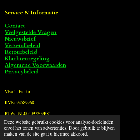
Service & Informatie
Contact
Veelgestelde Vragen
Nieuwsbrief
Verzendbeleid
Retourbeleid
Klachtenregeling
Algemene Voorwaarden
Privacybeleid
Viva la Funko
KVK: 94589968
BTW: NL005097209B81
Deze website gebruikt cookies voor analyse-doeleinden
en/of het tonen van advertenties. Door gebruik te blijven
F
maken van de site gaat u hiermee akkoord.
a
© 2022 - 2026 Viva la Funko