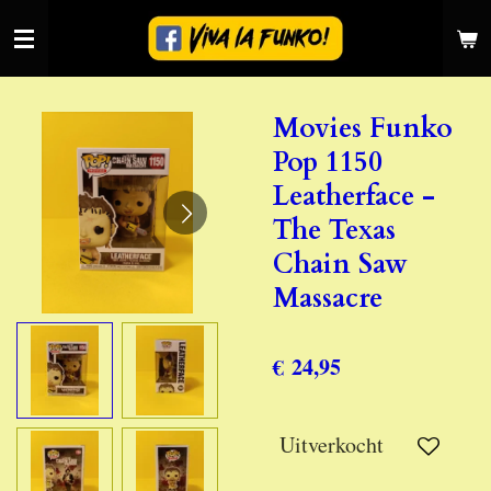
Ga
direct
naar
de
Movies Funko
hoofdinhoud
Pop 1150
Leatherface -
The Texas
Chain Saw
Massacre
€ 24,95
Uitverkocht