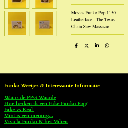
Movies Funko Pop 1150
Leatherface - The Texas
Chain Saw Massacre
D
D
S
D
e
e
h
e
l
e
a
l
e
l
r
e
n
e
n
Funko Weetjes & Interessante Informatie
Wat is de PPG Waarde
Hoe herken ik een Fake Funko Pop
?
Fake vs Real
Mint is een mening...
Viva la Funko & het Milieu