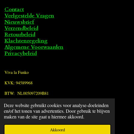
Contact
Veelgestelde Vragen
Nieuwsbrief
Verzendbeleid
Retourbeleid
Klachtenregeling
Algemene Voorwaarden
Privacybeleid
Viva la Funko
KVK: 94589968
BTW: NL005097209B81
Deze website gebruikt cookies voor analyse-doeleinden
F
en/of het tonen van advertenties. Door gebruik te blijven
a
© 2022 - 2026 Viva la Funko
maken van de site gaat u hiermee akkoord.
c
Powered by
JouwWeb
e
Akkoord
b