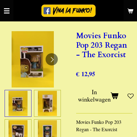
Ga
direct
naar
de
Movies Funko
hoofdinhoud
Pop 203 Regan
- The Exorcist
€ 12,95
In
winkelwagen
Movies Funko Pop 203
Regan - The Exorcist